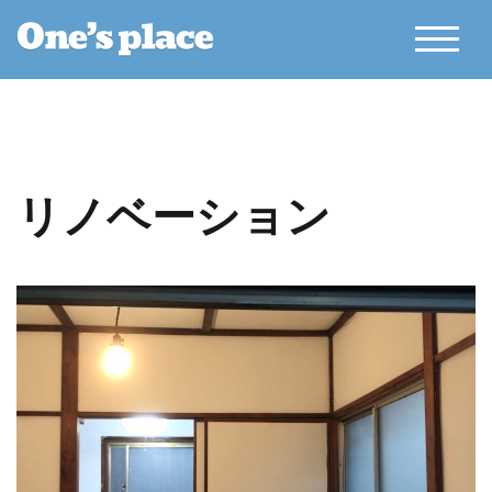
コ
ン
モバイ
テ
ン
ツ
へ
ス
キ
リノベーション
ッ
プ